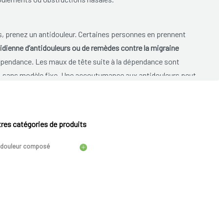
s, prenez un antidouleur. Certaines personnes en prennent
tidienne d’antidouleurs ou de remèdes contre la migraine
épendance. Les maux de tête suite à la dépendance sont
s, sans modèle fixe. Une accoutumance aux antidouleurs peut
l'arrêt du médicament en question. Le même genre de mal de
e trop de caféine. Il n’y a pas que le café qui contient de la
gétiques, la thé, le chocolat et parfois même certains
res catégories de produits
e vicieux et avoir des maux de tête (presque) tous les jours.
idouleur composé