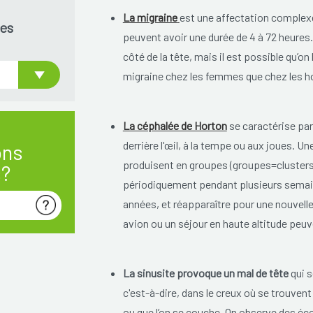
La migraine
est une affectation complexe
es
peuvent avoir une durée de 4 à 72 heures.
côté de la tête, mais il est possible qu’o
migraine chez les femmes que chez les
La céphalée de Horton
se caractérise par 
derrière l'œil, à la tempe ou aux joues. Un
ons
produisent en groupes (groupes=clusters,
s?
périodiquement pendant plusieurs semain
années, et réapparaître pour une nouvelle
avion ou un séjour en haute altitude peu
La sinusite provoque un mal de tête
qui s
c'est-à-dire, dans le creux où se trouven
ou que l’on se couche. On observe des é