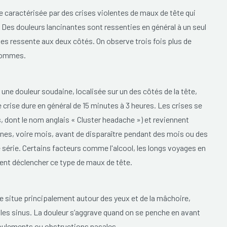
 caractérisée par des crises violentes de maux de tête qui
 Des douleurs lancinantes sont ressenties en général à un seul
n les ressente aux deux côtés. On observe trois fois plus de
 hommes.
une douleur soudaine, localisée sur un des côtés de la tête,
e crise dure en général de 15 minutes à 3 heures. Les crises se
 dont le nom anglais « Cluster headache ») et reviennent
es, voire mois, avant de disparaître pendant des mois ou des
 série. Certains facteurs comme l'alcool, les longs voyages en
vent déclencher ce type de maux de tête.
e situe principalement autour des yeux et de la mâchoire,
t les sinus. La douleur s’aggrave quand on se penche en avant
coulements ou obstructions nasales.