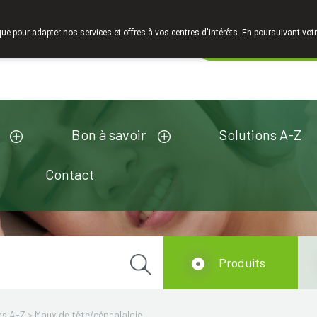
Faites attention: La pharmacie de l'Europe à Limelette est fer
que pour adapter nos services et offres à vos centres d'intérêts. En poursuivant votr
Pharmacie de ga
Aujourd'hui
A présent
fermé
Bon à savoir
Solutions A-Z
Contact
Produits
ns A-Z
>
Maux de tête/céphalalgie