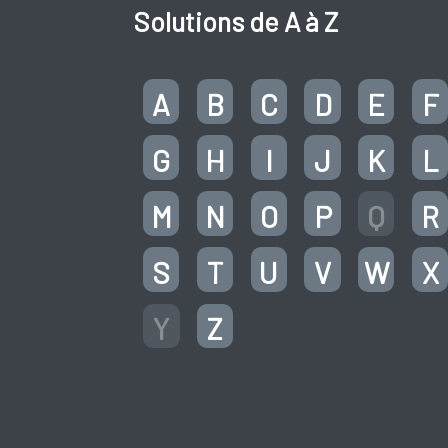
Solutions de A à Z
A
B
C
D
E
F
G
H
I
J
K
L
M
N
O
P
Q
R
S
T
U
V
W
X
Y
Z