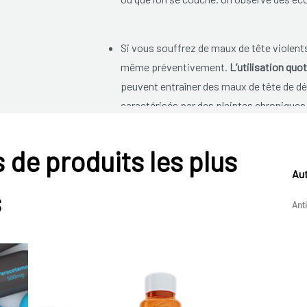
Si vous souffrez de maux de tête violent
même préventivement.
L’utilisation quo
peuvent entraîner des maux de tête de d
caractérisés par des plaintes chronique
également provoquer des douleurs après 
tête peut survenir après la consommation d
 de produits les plus
caféine mais également les boissons éner
Aut
antidouleurs. On peut entrer dans un cercl
s
Ant