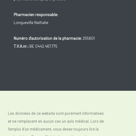
Pharmacien responsable:
Longueville Nathalie
Numéro d'autorisation de la pharmacie:
255601
T.V.A.nr.:
BE 0442.467.775
Les données de ce website sont purement informatives
et ne remplacent en aucun cas un avis médical. Lors de
l’emploi d’un médicament, vous devez toujours lire la