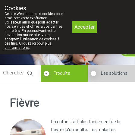
Faites attention: La pharmacie de l'Eu
Cookies
Pharmacie Coeur de Ville
Ce site Web utilise des cookies pour
010/416070
améliorer votre expérience
utilisateur ainsi que pour adapter
Accepter
nos services et offres à vos centres
d'intérêts. En poursuivant votre
navigation sur ce site, vous
acceptez l'utilisation de cookies à
ces fins.
Cliquez ici pour plus
Aujourd'hui
A présent
fermé
d'informations
.
Produits
Les solutions
Fièvre
Un enfant fait plus facilement de la
fièvre qu'un adulte. Les maladies