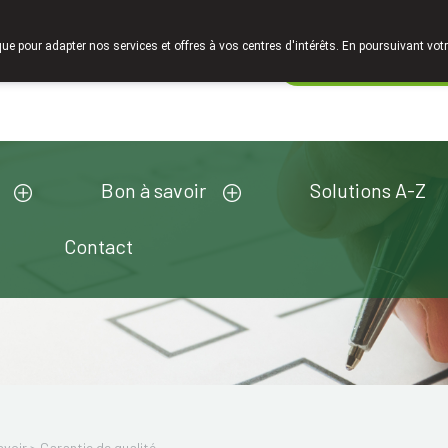
Faites attention: La pharmacie de l'Europe à Limelette
que pour adapter nos services et offres à vos centres d'intérêts. En poursuivant votr
Pharmacie de ga
Aujourd'hui
ouvert jusqu'à 18h30
Bon à savoir
Solutions A-Z
Contact
avoir
>
Garantie de qualité