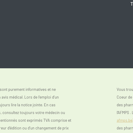
T
sont purement informatives et ne
Vous tro
avis médical. Lors de l’emploi d’un
Coeur de V
urs lire la notice jointe. En cas
des phar
s, consultez toujours votre médecin ou
l'AFMPS . 
mentionnés sont exprimés TVA comprise et
afmps.be
reur d’édition ou d’un changement de prix
des phar