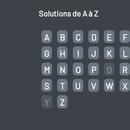
Solutions de A à Z
A
B
C
D
E
F
G
H
I
J
K
L
M
N
O
P
Q
R
S
T
U
V
W
X
Y
Z