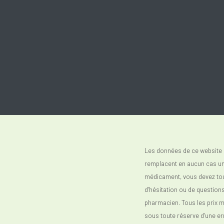
Les données de ce website 
remplacent en aucun cas un 
médicament, vous devez toujo
d’hésitation ou de question
pharmacien. Tous les prix 
sous toute réserve d’une er