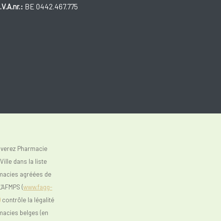
.V.A.nr.:
BE 0442.467.775
uverez Pharmacie
ille dans la liste
macies agréées de
L'AFMPS (
www.fagg-
)
contrôle la légalité
macies belges (en