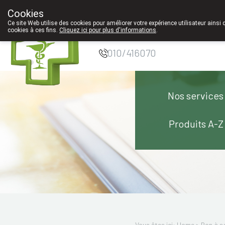
Cookies
Pharmacie Coeur
Ce site Web utilise des cookies pour améliorer votre expérience utilisateur ainsi 
cookies à ces fins.
Cliquez ici pour plus d'informations
.
de Ville
010/416070
Nos services
Produits A-Z
Vous êtes ici: Home >
Bon à s