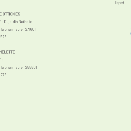
ligne).
E OTTIGNIES
 Dujardin Nathalie
a pharmacie : 271601
.528
IMELETTE
 ;
la pharmacie : 255601
.775