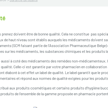
ité
prenez doivent être de bonne qualité. Cela ne constitue pas spéci
ux de haut niveau sont établis auxquels les médicaments doivent sati
aments (SCM faisant partie de l'Association Pharmaceutique Belge) 
les sur les médicaments, les substances chimiques et les produits l
e aussi à coté des médicaments des remèdes non-médicamenteux. Il 
 qualité. Celle-ci est garantie par votre pharmacien en collaboration
t élaboré à cet effet un label de qualité. Le label garantit que le pr
ementaires et répond aux normes de qualité exigées pour les produit
ttribué aux produits cosmétiques et certains produits d'hygiène bucc
e produits de l'ensemble de la gamme proposée en pharmacie portent 