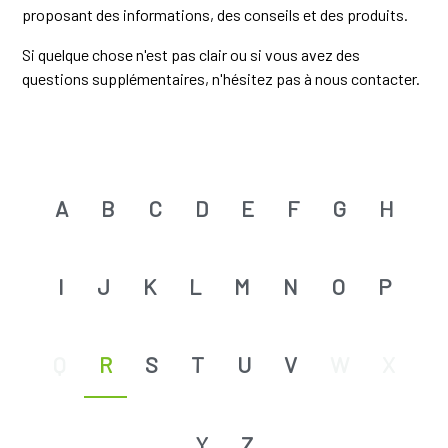
proposant des informations, des conseils et des produits.
Si quelque chose n'est pas clair ou si vous avez des
questions supplémentaires, n'hésitez pas à nous contacter.
A
B
C
D
E
F
G
H
I
J
K
L
M
N
O
P
Q
R
S
T
U
V
W
X
Y
Z