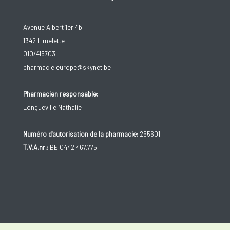
Avenue Albert 1er 4b
1342 Limelette
010/415703
pharmacie.europe@skynet.be
Pharmacien responsable:
Longueville Nathalie
Numéro d'autorisation de la pharmacie:
255601
T.V.A.nr.:
BE 0442.467.775