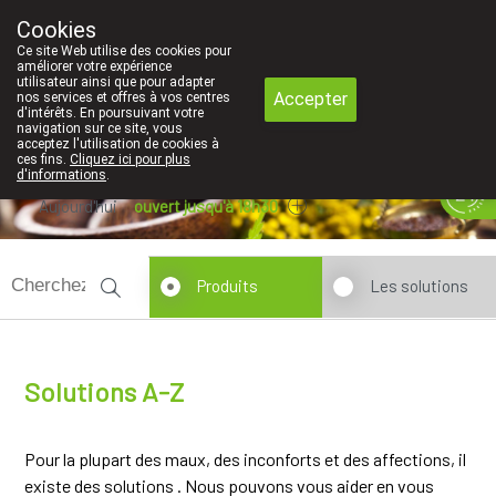
Faites attention: La pharmacie de l'Euro
Cookies
Pharmacie Coeur de Ville
Ce site Web utilise des cookies pour
010/416070
améliorer votre expérience
utilisateur ainsi que pour adapter
Accepter
nos services et offres à vos centres
d'intérêts. En poursuivant votre
navigation sur ce site, vous
acceptez l'utilisation de cookies à
ces fins.
Cliquez ici pour plus
d'informations
.
Aujourd'hui
ouvert jusqu'à 18h30
Produits
Les solutions
Solutions A-Z
Pour la plupart des maux, des inconforts et des affections, il
existe des solutions . Nous pouvons vous aider en vous