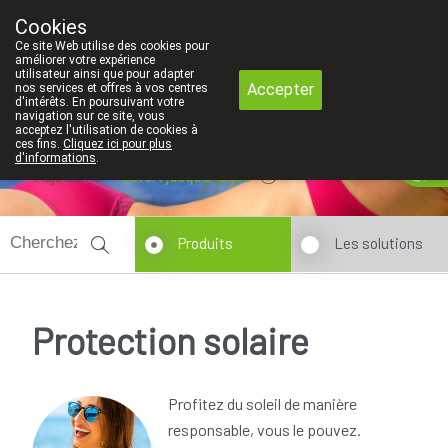
Faites attention: La pharmacie de l'Eu
Cookies
Pharmacie Coeur de Ville
Ce site Web utilise des cookies pour
010/416070
améliorer votre expérience
utilisateur ainsi que pour adapter
Accepter
nos services et offres à vos centres
d'intérêts. En poursuivant votre
navigation sur ce site, vous
acceptez l'utilisation de cookies à
ces fins.
Cliquez ici pour plus
d'informations
.
Aujourd'hui
ouvert jusqu'à 12h30
Produits
Les solutions
Protection solaire
Profitez du soleil de manière
responsable, vous le pouvez.