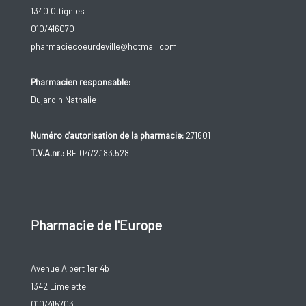
1340 Ottignies
010/416070
pharmaciecoeurdeville@hotmail.com
Pharmacien responsable:
Dujardin Nathalie
Numéro d'autorisation de la pharmacie:
271601
T.V.A.nr.:
BE 0472.183.528
Pharmacie de l'Europe
Avenue Albert 1er 4b
1342 Limelette
010/415703