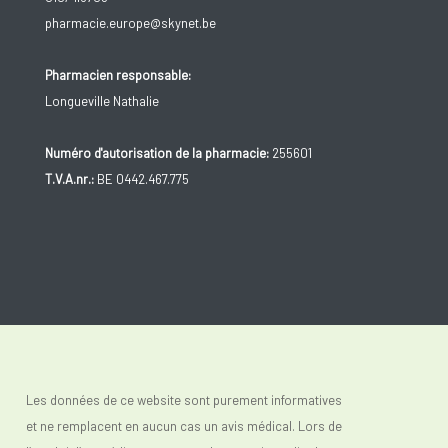
pharmacie.europe@skynet.be
Pharmacien responsable:
Longueville Nathalie
Numéro d'autorisation de la pharmacie:
255601
T.V.A.nr.:
BE 0442.467.775
Les données de ce website sont purement informatives
et ne remplacent en aucun cas un avis médical. Lors de