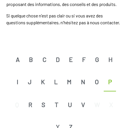
proposant des informations, des conseils et des produits.
Si quelque chose n'est pas clair ou si vous avez des
questions supplémentaires, n'hésitez pas à nous contacter.
A
B
C
D
E
F
G
H
I
J
K
L
M
N
O
P
Q
R
S
T
U
V
W
X
Y
Z