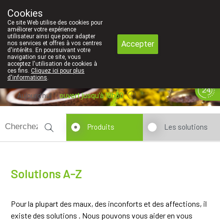
Faites attention: La pharmacie de l'Eu
Cookies
Pharmacie Coeur de Ville
Ce site Web utilise des cookies pour
010/416070
améliorer votre expérience
utilisateur ainsi que pour adapter
Accepter
nos services et offres à vos centres
d'intérêts. En poursuivant votre
navigation sur ce site, vous
acceptez l'utilisation de cookies à
ces fins.
Cliquez ici pour plus
d'informations
.
Aujourd'hui
ouvert jusqu'à 18h30
Produits
Les solutions
Solutions A-Z
Pour la plupart des maux, des inconforts et des affections, il
existe des solutions . Nous pouvons vous aider en vous