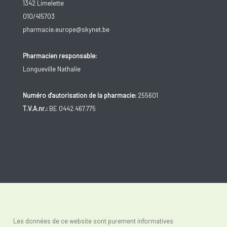
1342 Limelette
010/415703
pharmacie.europe@skynet.be
Pharmacien responsable:
Longueville Nathalie
Numéro d'autorisation de la pharmacie:
255601
T.V.A.nr.:
BE 0442.467.775
Les données de ce website sont purement informatives