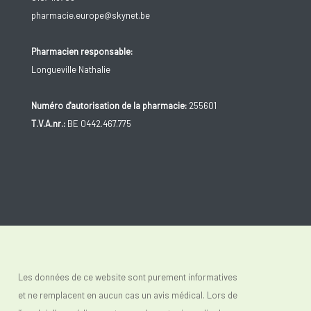
pharmacie.europe@skynet.be
Pharmacien responsable:
Longueville Nathalie
Numéro d'autorisation de la pharmacie:
255601
T.V.A.nr.:
BE 0442.467.775
Les données de ce website sont purement informatives
et ne remplacent en aucun cas un avis médical. Lors de