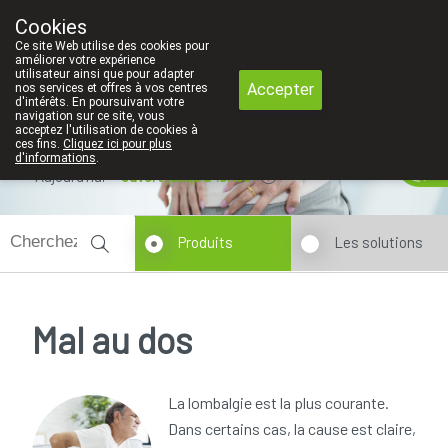
Faites attention: La pharmacie de l'Eu
Cookies
Pharmacie Coeur de Ville
Ce site Web utilise des cookies pour
010/416070
améliorer votre expérience
utilisateur ainsi que pour adapter
Accepter
nos services et offres à vos centres
d'intérêts. En poursuivant votre
navigation sur ce site, vous
acceptez l'utilisation de cookies à
ces fins.
Cliquez ici pour plus
d'informations
.
Aujourd'hui
ouvert jusqu'à 18h30
Produits
Les solutions
Mal au dos
La lombalgie est la plus courante.
Dans certains cas, la cause est claire,