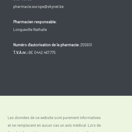
pharmacie.europe@skynet.be
Pharmacien responsable:
Longueville Nathalie
Numéro d'autorisation de la pharmacie:
255601
T.V.A.nr.:
BE 0442.467.775
Les données de ce website sont purement informatives
et ne remplacent en aucun cas un avis médical. Lors de