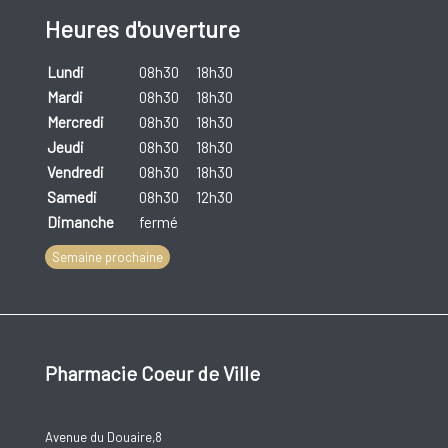
avec un problème de dos. Par exemple une
Heures d'ouverture
déformation de la colonne vertébrale (p.ex. lors de
scoliose) ou la spondylarthrite ankylosante (maladie
Lundi
08h30
18h30
inflammatoire de la colonne vertébrale).
Mardi
08h30
18h30
Mercredi
08h30
18h30
Jeudi
08h30
18h30
Vendredi
08h30
18h30
Samedi
08h30
12h30
Dimanche
fermé
Semaine prochaine
Pharmacie Coeur de Ville
Avenue du Douaire,8