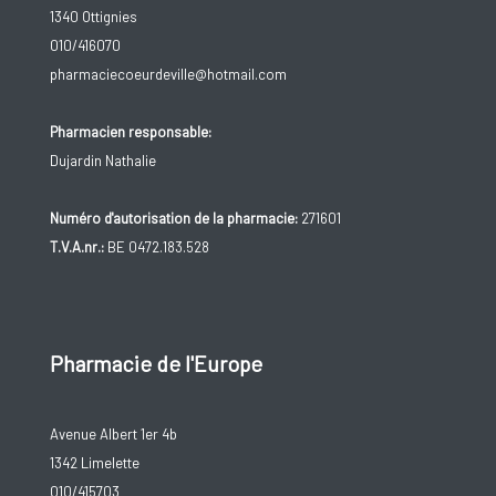
1340 Ottignies
010/416070
pharmaciecoeurdeville@hotmail.com
Pharmacien responsable:
Dujardin Nathalie
Numéro d'autorisation de la pharmacie:
271601
T.V.A.nr.:
BE 0472.183.528
Pharmacie de l'Europe
Avenue Albert 1er 4b
1342 Limelette
010/415703