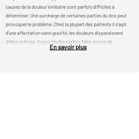
causes de la douleur lombaire sont parfois difficiles à
déterminer. Une surcharge de certaines parties du dos peut
provoquer le problème. Chez la plupart des patients il s’agit
d’une affectation sans gravité, les douleurs disparaissent
d’elles-mêmes. Il vous faudra parfois faire preuve de
En savoir plus
patience et attendre 6 semaines avant de guérir.
Dans certains cas
l’origine du problème est connue
. Voici
quelques exemples:
Une grossesse :
Votre corps est mis à l’épreuve. Vous
prenez du poids, surtout au niveau du ventre et êtes
obligée de changer de posture. Les hormones jouent
également un rôle.
Arthrose
de la colonne vertébrale. Si vous avez de
l’arthrose, vos articulations s’usent lentement. Cette