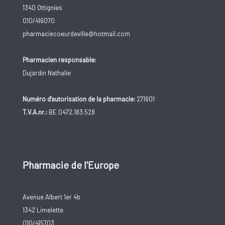
1340 Ottignies
010/416070
pharmaciecoeurdeville@hotmail.com
Pharmacien responsable:
Dujardin Nathalie
Numéro d'autorisation de la pharmacie:
271601
T.V.A.nr.:
BE 0472.183.528
Pharmacie de l'Europe
Avenue Albert 1er 4b
1342 Limelette
010/415703