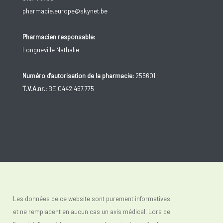
pharmacie.europe@skynet.be
Pharmacien responsable:
Longueville Nathalie
Numéro d'autorisation de la pharmacie:
255601
T.V.A.nr.:
BE 0442.467.775
Les données de ce website sont purement informatives
et ne remplacent en aucun cas un avis médical. Lors de