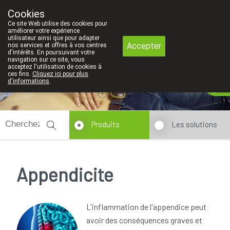
Faites attention: La pharmacie de l'Eu
Cookies
Pharmacie Coeur de Ville
Ce site Web utilise des cookies pour
010/416070
améliorer votre expérience
utilisateur ainsi que pour adapter
Accepter
nos services et offres à vos centres
d'intérêts. En poursuivant votre
navigation sur ce site, vous
acceptez l'utilisation de cookies à
ces fins.
Cliquez ici pour plus
Aujourd'hui
A présent
fermé
d'informations
.
Produits
Les solutions
Appendicite
L'inflammation de l'appendice peut
avoir des conséquences graves et