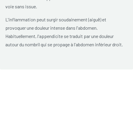
voie sans issue.
L'inflammation peut surgir soudainement (aiguë) et
provoquer une douleur intense dans l'abdomen.
Habituellement, l'appendicite se traduit par une douleur
autour du nombril qui se propage à l'abdomen inférieur droit.
Les douleurs deviennent plus intenses lorsque le patient
bouge (marcher, rire) et au toucher. Possibilité de nausées et
vomissements. Parfois également un diarrhée,
constipation, perte d'appétit et de la fièvre.
Un crise d'appendicite doit être traitée rapidemment. Une
fois le diagnostic posé, une intervention chirurgicale
s’impose en urgence. Cela peut être fait par une petite
incision dans le bas-ventre ou par chirurgie endoscopique
(laparoscopie). Si l'intervention n'a pas lieu dans un délai