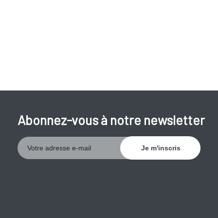
raisonnable, l'appendice peut éclater. Le contenu infecté
aboutit dans la cavité abdominale et peut causer une
péritonite, ce qui peut, dans des cas graves, être fatale.
Une appendicite peut survenir à tout âge mais est plus
fréquente chez les jeunes, surtout à la puberté.
Abonnez-vous à notre newsletter