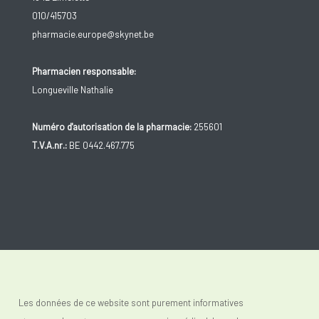
010/415703
pharmacie.europe@skynet.be
Pharmacien responsable:
Longueville Nathalie
Numéro d'autorisation de la pharmacie:
255601
T.V.A.nr.:
BE 0442.467.775
Les données de ce website sont purement informatives