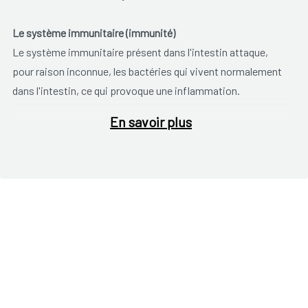
Le système immunitaire (immunité)
Le système immunitaire présent dans l'intestin attaque,
pour raison inconnue, les bactéries qui vivent normalement
dans l'intestin, ce qui provoque une inflammation.
En savoir plus
Facteurs génétiques
Les facteurs génétiques jouent un rôle. Environ cinq à dix
pour cent des personnes atteintes de colite ulcéreuse, ont
un membre de la famille qui en souffre également.
Facteurs d’environnement
Les principaux facteurs environnementaux sont le stress et
le tabagisme.
Les stress n'entraînerait pas de poussée inflammatoire