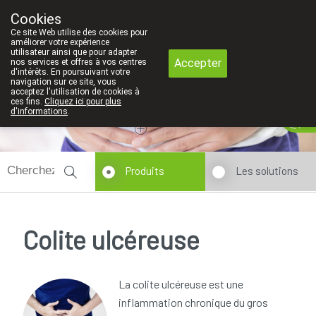
Faites attention: La pharmacie de l'Eu
Cookies
Pharmacie Coeur de Ville
Ce site Web utilise des cookies pour
010/416070
améliorer votre expérience
utilisateur ainsi que pour adapter
Accepter
nos services et offres à vos centres
d'intérêts. En poursuivant votre
navigation sur ce site, vous
acceptez l'utilisation de cookies à
ces fins.
Cliquez ici pour plus
Aujourd'hui
A présent
fermé
d'informations
.
Produits
Les solutions
Colite ulcéreuse
La colite ulcéreuse est une
inflammation chronique du gros