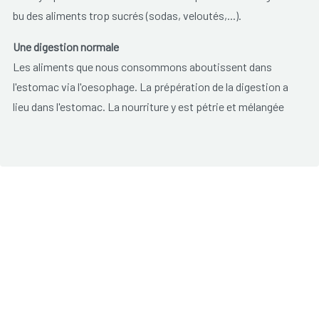
bu des aliments trop sucrés (sodas, veloutés,...).
Une digestion normale
Les aliments que nous consommons aboutissent dans
l'estomac via l'oesophage. La prépération de la digestion a
lieu dans l'estomac. La nourriture y est pétrie et mélangée
avec le suc gastrique. Après environ deux à trois heures, la
nourriture arrive dans l'intestin grêle. Le muscle sphincter de
l'estomac permet à la nourriture de quitter l'estomac en
petites quantités. Dans l'intestin grêle, les aliments se
mélangent avec Les sucs digestifs et la digestion
commence. Les nutriments qui sont libérée, intègrent le
corps par la paroi de l'intestin grêle. Les résidus alimentaires
traversent ensuite le côlon et finissent par quitter le corps
par les selles.
Le syndrome de dumping peut être
le résultat de
: