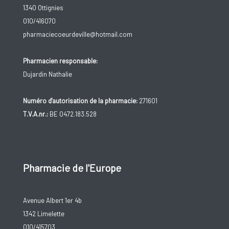
1340 Ottignies
010/416070
pharmaciecoeurdeville@hotmail.com
Pharmacien responsable:
Dujardin Nathalie
Numéro d'autorisation de la pharmacie:
271601
T.V.A.nr.:
BE 0472.183.528
Pharmacie de l'Europe
Avenue Albert 1er 4b
1342 Limelette
010/415703