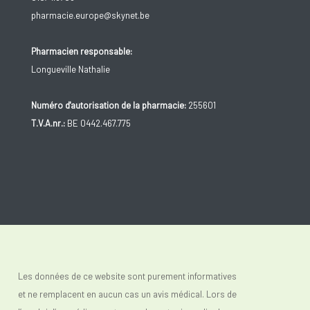
pharmacie.europe@skynet.be
Pharmacien responsable:
Longueville Nathalie
Numéro d'autorisation de la pharmacie:
255601
T.V.A.nr.:
BE 0442.467.775
Les données de ce website sont purement informatives
et ne remplacent en aucun cas un avis médical. Lors de