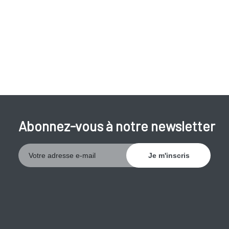
Une chirurgie:
Suppression (d'une partie de) l'estomac.
Chirurgie bariatrique (bypass gastrique).
Endommagement du nerf de l'estomac (nerf vague).
Abonnez-vous à notre newsletter