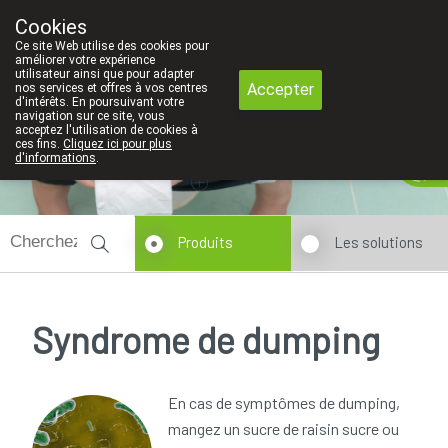
Faites attention: La pharmacie de l'
Cookies
Pharmacie Coeur de Ville
Ce site Web utilise des cookies pour
010/416070
améliorer votre expérience
utilisateur ainsi que pour adapter
Accepter
nos services et offres à vos centres
d'intérêts. En poursuivant votre
navigation sur ce site, vous
acceptez l'utilisation de cookies à
ces fins.
Cliquez ici pour plus
Aujourd'hui
A présent
fermé
d'informations
.
Produits
Les solutions
Syndrome de dumping
En cas de symptômes de dumping,
mangez un sucre de raisin sucre ou