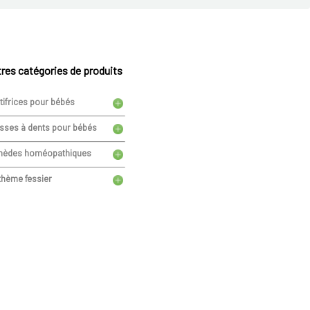
res catégories de produits
tifrices pour bébés
sses à dents pour bébés
èdes homéopathiques
thème fessier