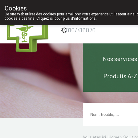
Cookies
Pharmacie Coeur
Ce site Web utilise des cookies pour améliorer votre expérience utilisateur ainsi 
de Ville
cookies à ces fins.
Cliquez ici pour plus d'informations
.
010/416070
Nos services
Produits A-Z
Vous êtes ici: Home >
Solutio