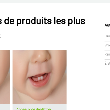
 de produits les plus
Aut
s
Den
Bro
Rem
Éry
Anneaux de dentition