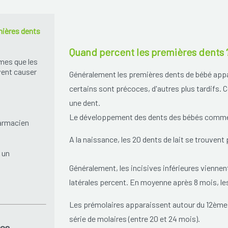
mières dents
Quand percent les premières dents 
mes que les
vent causer
Généralement les premières dents de bébé appara
certains sont précoces, d'autres plus tardifs.
une dent.
Le développement des dents des bébés commen
armacien
A la naissance, les 20 dents de lait se trouven
 un
Généralement, les incisives inférieures viennent
latérales percent. En moyenne après 8 mois, les
Les prémolaires apparaissent autour du 12ème a
série de molaires (entre 20 et 24 mois).
es