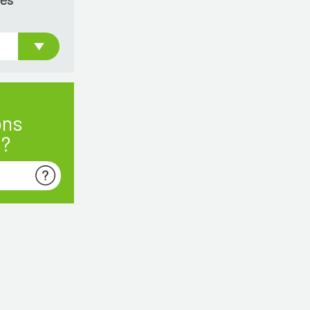
ons
s?