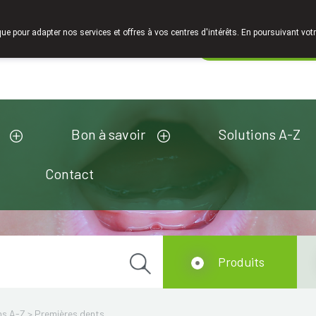
Faites attention: La pharmacie de l'Europe à Limelette est fe
que pour adapter nos services et offres à vos centres d'intérêts. En poursuivant votr
Pharmacie de ga
Aujourd'hui
A présent
fermé
Bon à savoir
Solutions A-Z
Contact
Produits
ns A-Z
>
Premières dents