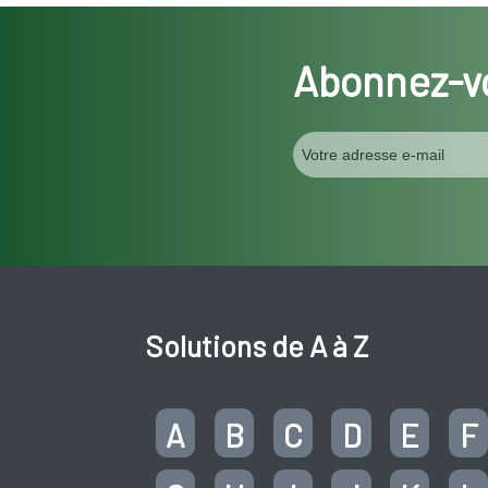
Abonnez-vo
Solutions de A à Z
A
B
C
D
E
F