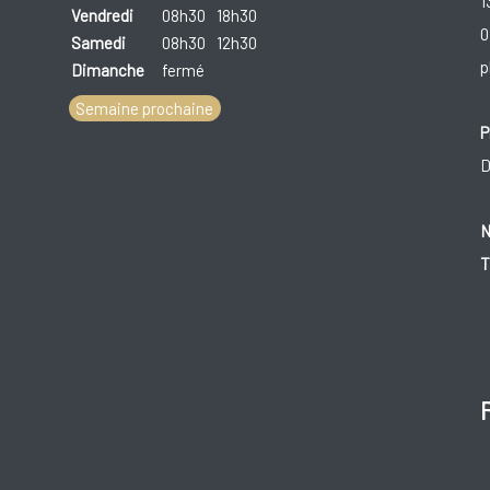
1
Vendredi
08h30
18h30
0
Samedi
08h30
12h30
p
Dimanche
fermé
Semaine prochaine
P
D
N
T