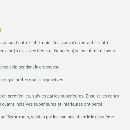
?
issent entre 5 et 9 mois. Cela varie d'un enfant à l'autre,
 Certains (p.ex. Jules César et Napoléon) naissent même avec
ce déjà pendant la grossesse.
t presque prêtes sous les gencives.
 en premier lieu, suivies par les supérieures. Ensuite les dents
 quatre incisives supérieures et inférieures ont percé.
u 15ème mois, suivies par les canines et enfin la deuxième