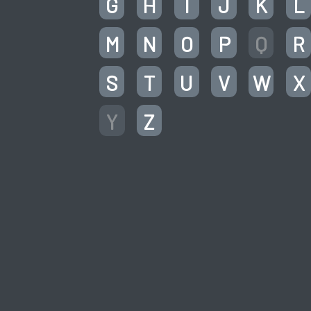
G
H
I
J
K
L
M
N
O
P
Q
R
S
T
U
V
W
X
Y
Z