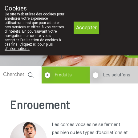
Faites attention: La pharmacie de l'Eu
Cookies
Pharmacie Coeur de Ville
Ce site Web utilise des cookies pour
010/416070
améliorer votre expérience
utilisateur ainsi que pour adapter
Accepter
nos services et offres à vos centres
d'intérêts. En poursuivant votre
navigation sur ce site, vous
acceptez l'utilisation de cookies à
ces fins.
Cliquez ici pour plus
Aujourd'hui
A présent
fermé
d'informations
.
Produits
Les solutions
Enrouement
Les cordes vocales ne se ferment
pas bien ou les types d'oscillations et