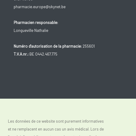
pharmacie.europe@skynet.be
Pharmacien responsable:
Longueville Nathalie
Numéro d'autorisation de la pharmacie:
255601
T.V.A.nr.:
BE 0442.467.775
Les données de ce website sont purement informatives
et ne remplacent en aucun cas un avis médical. Lors de