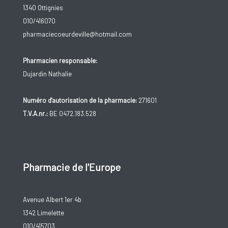
1340 Ottignies
010/416070
pharmaciecoeurdeville@hotmail.com
Pharmacien responsable:
Dujardin Nathalie
Numéro d'autorisation de la pharmacie:
271601
T.V.A.nr.:
BE 0472.183.528
Pharmacie de l'Europe
Avenue Albert 1er 4b
1342 Limelette
010/415703