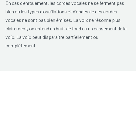
En cas d'enrouement, les cordes vocales ne se ferment pas
bien ou les types d'oscillations et d'ondes de ces cordes
vocales ne sont pas bien émises. La voix ne résonne plus
clairement, on entend un bruit de fond ou un cassement de la
voix. La voix peut disparaître partiellement ou
complètement.
Un enrouement peut être dû à une mauvaise utilisation du
larynx (organe de la voix), mais cela peut être aussi dû à
l'organe de la voix lui-même. Des problèmes psychiques, de
la tension, du stress, certains médicaments, des affections
de la thyroïde et le reflux ou des renvois dus à de l'acidité
gastrique peuvent provoquer de l'enrouement. C'est souvent
une combinaison de plusieurs facteurs. Parfois, une
mauvaise utilisation de la voix peut entraîner une
déformation des cordes vocales (plis vocaux), pensons par