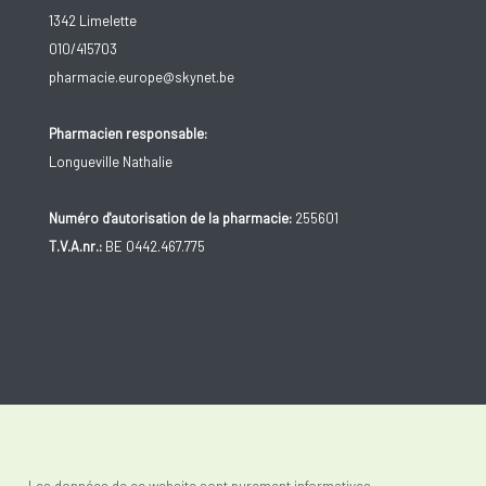
1342 Limelette
010/415703
pharmacie.europe@skynet.be
Pharmacien responsable:
Longueville Nathalie
Numéro d'autorisation de la pharmacie:
255601
T.V.A.nr.:
BE 0442.467.775