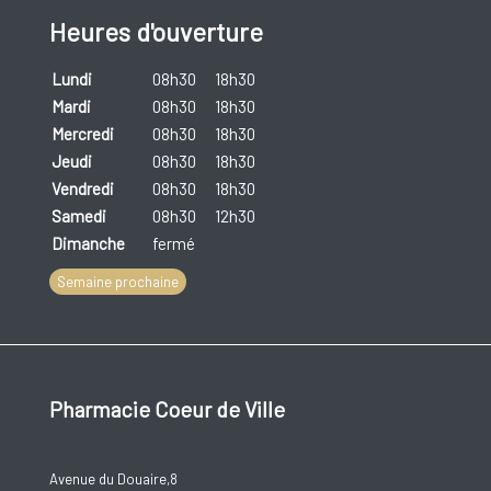
soleil. Les allergies deviennent parfois plus intenses au
Heures d'ouverture
cours des années. Une amélioration spontanée est
Lundi
08h30
18h30
également possible.
Mardi
08h30
18h30
Les rayons en
combinaison avec certains cosmétiques ou
Mercredi
08h30
18h30
médicaments
peuvent déclencher une allergie (réactions
Jeudi
08h30
18h30
Vendredi
08h30
18h30
phototoxiques et photoallergiques):
Samedi
08h30
12h30
Dans ce cas, le système immunitaire joue un rôle, et
Dimanche
fermé
par conséquent les éruptions peuvent se produire
Semaine prochaine
parfois à d'autres endroits que sur les parties du corps
ayant été exposées au soleil.
La réaction phototoxique ressemble à une brûlure
Pharmacie Coeur de Ville
(rougeurs et cloques). Une photoallergie apparait
davantage sous forme d'eczéma (rougeurs et
desquamations de la peau).
Avenue du Douaire,8