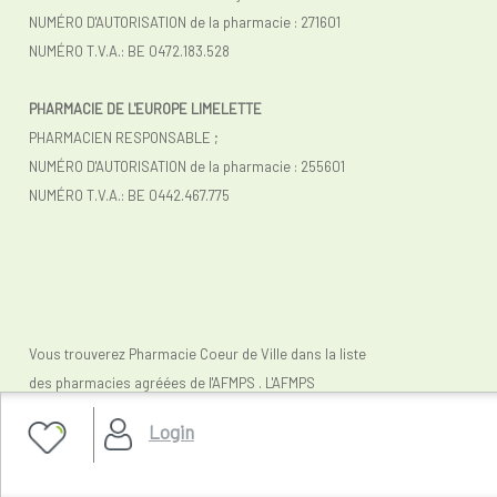
NUMÉRO D'AUTORISATION de la pharmacie : 271601
NUMÉRO T.V.A.: BE 0472.183.528
PHARMACIE DE L'EUROPE LIMELETTE
PHARMACIEN RESPONSABLE ;
NUMÉRO D'AUTORISATION de la pharmacie : 255601
NUMÉRO T.V.A.:
BE 0442.467.775
Vous trouverez Pharmacie Coeur de Ville dans la liste
des pharmacies agréées de l'AFMPS . L'AFMPS
(
www.fagg-afmps.be)
contrôle la légalité des
Login
pharmacies belges (en ligne).