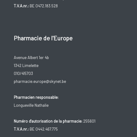
T.V.A.nr.:
BE 0472.183.528
Pharmacie de l'Europe
Avenue Albert 1er 4b
1342 Limelette
010/415703
pharmacie.europe@skynet.be
Pharmacien responsable:
Longueville Nathalie
Numéro d'autorisation de la pharmacie:
255601
T.V.A.nr.:
BE 0442.467.775