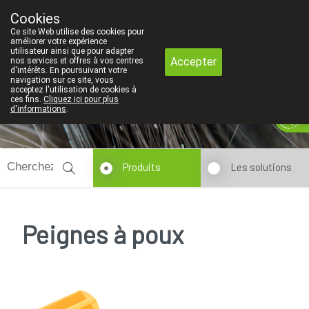
Faites attention: La pharmacie de l'Euro
Cookies
Pharmacie Coeur de Ville
Ce site Web utilise des cookies pour
010/416070
améliorer votre expérience
utilisateur ainsi que pour adapter
Accepter
nos services et offres à vos centres
d'intérêts. En poursuivant votre
navigation sur ce site, vous
acceptez l'utilisation de cookies à
ces fins.
Cliquez ici pour plus
Aujourd'hui
A présent
fermé
d'informations
.
Produits
Les solutions
Peignes à poux