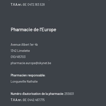
T.V.A.nr.:
BE 0472.183.528
Pharmacie de l'Europe
Avenue Albert 1er 4b
1342 Limelette
010/415703
pharmacie.europe@skynet.be
Pharmacien responsable:
Longueville Nathalie
Numéro d'autorisation de la pharmacie:
255601
T.V.A.nr.:
BE 0442.467.775