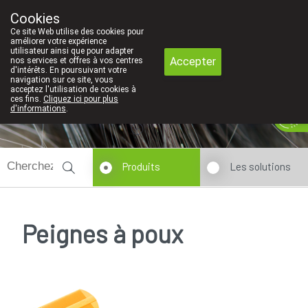
Faites attention: La pharmacie de l'Eur
Cookies
Pharmacie Coeur de Ville
Ce site Web utilise des cookies pour
010/416070
améliorer votre expérience
utilisateur ainsi que pour adapter
Accepter
nos services et offres à vos centres
d'intérêts. En poursuivant votre
navigation sur ce site, vous
acceptez l'utilisation de cookies à
ces fins.
Cliquez ici pour plus
Aujourd'hui
A présent
fermé
d'informations
.
Produits
Les solutions
Peignes à poux