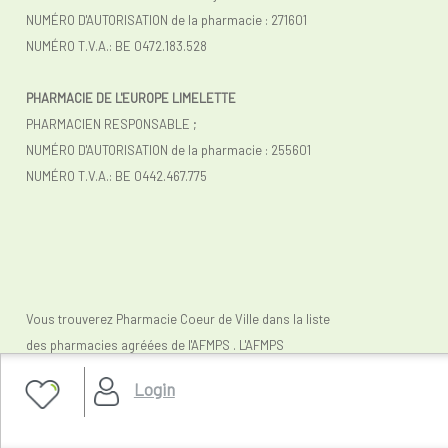
NUMÉRO D'AUTORISATION de la pharmacie : 271601
NUMÉRO T.V.A.: BE 0472.183.528
PHARMACIE DE L'EUROPE LIMELETTE
PHARMACIEN RESPONSABLE ;
NUMÉRO D'AUTORISATION de la pharmacie : 255601
NUMÉRO T.V.A.:
BE 0442.467.775
Vous trouverez Pharmacie Coeur de Ville dans la liste
des pharmacies agréées de l'AFMPS . L'AFMPS
(
www.fagg-afmps.be)
contrôle la légalité des
Login
pharmacies belges (en ligne).