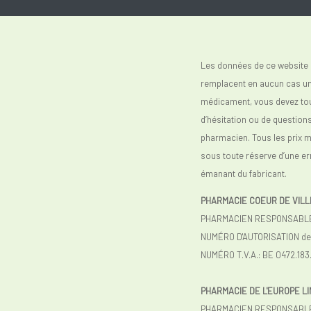
Les données de ce website 
remplacent en aucun cas un 
médicament, vous devez toujo
d’hésitation ou de question
pharmacien. Tous les prix 
sous toute réserve d’une er
émanant du fabricant.
PHARMACIE COEUR DE VILL
PHARMACIEN RESPONSABLE :
NUMÉRO D'AUTORISATION de l
NUMÉRO T.V.A.: BE 0472.183
PHARMACIE DE L'EUROPE L
PHARMACIEN RESPONSABLE