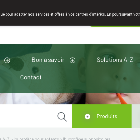
Faites attention: La pharmacie de l'Europe à Limelette es
que pour adapter nos services et offres à vos centres d'intérêts. En poursuivant votr
Pharmacie de ga
Aujourd'hui
A présent
fermé
Bon à savoir
Solutions A-Z
Contact
Produits
s A-Z
>
Ibuprofène pour enfants
>
Ibuprofène suppositoires