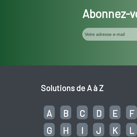
Abonnez-vo
Solutions de A à Z
A
B
C
D
E
F
G
H
I
J
K
L