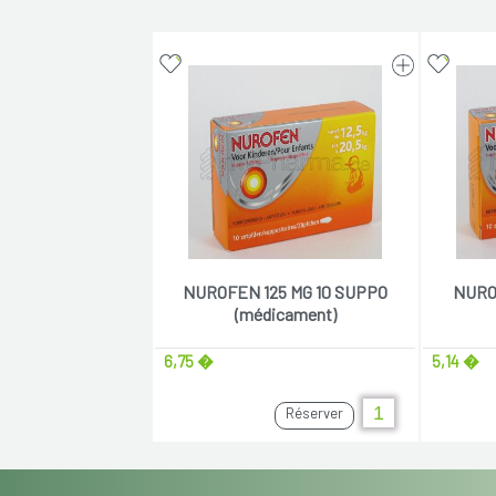
NUROFEN 125 MG 10 SUPPO
NURO
(médicament)
6,75 �
5,14 �
Réserver