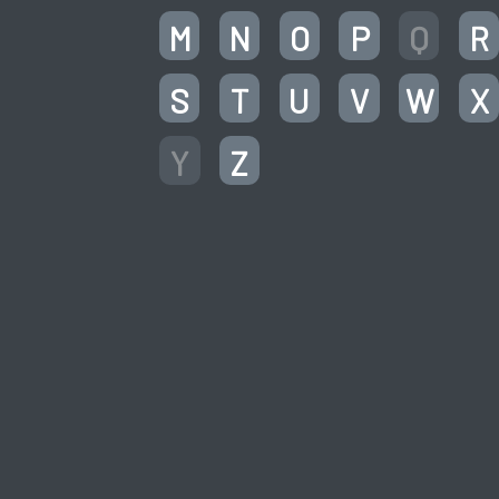
M
N
O
P
Q
R
S
T
U
V
W
X
Y
Z