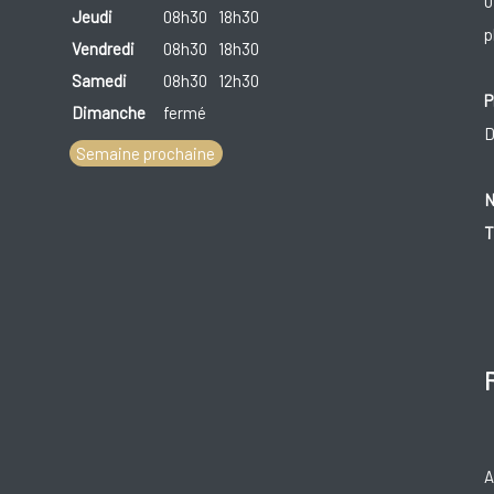
0
Jeudi
08h30
18h30
p
Vendredi
08h30
18h30
Samedi
08h30
12h30
P
Dimanche
fermé
D
Semaine prochaine
N
T
A