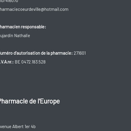
10/416070
harmaciecoeurdeville@hotmail.com
harmacien responsable:
ujardin Nathalie
uméro d'autorisation de la pharmacie:
271601
.V.A.nr.:
BE 0472.183.528
Pharmacie de l'Europe
venue Albert 1er 4b