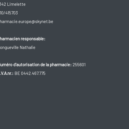
342 Limelette
10/415703
harmacie.europe@skynet.be
harmacien responsable:
ongueville Nathalie
uméro d'autorisation de la pharmacie:
255601
.V.A.nr.:
BE 0442.467.775