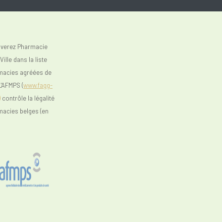
uverez Pharmacie
ille dans la liste
macies agréées de
L'AFMPS (
www.fagg-
)
contrôle la légalité
macies belges (en