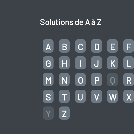
Solutions de A à Z
A
B
C
D
E
F
G
H
I
J
K
L
M
N
O
P
Q
R
S
T
U
V
W
X
Y
Z