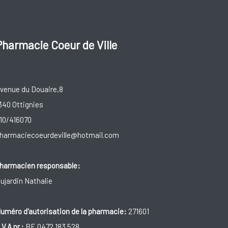
Pharmacie Coeur de Ville
venue du Douaire,8
340 Ottignies
10/416070
harmaciecoeurdeville@hotmail.com
harmacien responsable:
ujardin Nathalie
uméro d'autorisation de la pharmacie:
271601
.V.A.nr.:
BE 0472.183.528