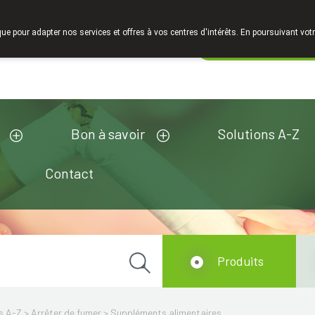
Faites attention: La pharmacie de l'Europe à Limelette est fer
que pour adapter nos services et offres à vos centres d'intérêts. En poursuivant votr
Pharmacie de ga
Aujourd'hui
ouvert jusqu'à 18h30
Bon à savoir
Solutions A-Z
Contact
Produits
s A-Z
>
Arrêter de fumer
>
Suppléments alimentaires