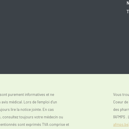
N
T
sont purement informatives et ne
Vous tro
avis médical. Lors de l’emploi d’un
Coeur de V
urs lire la notice jointe. En cas
des phar
s, consultez toujours votre médecin ou
l'AFMPS . 
mentionnés sont exprimés TVA comprise et
afmps.be