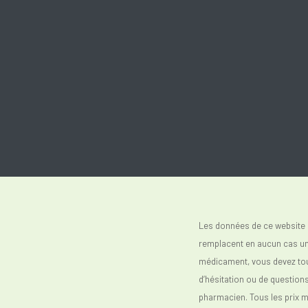
Les données de ce website 
remplacent en aucun cas un 
médicament, vous devez toujo
d’hésitation ou de question
pharmacien. Tous les prix 