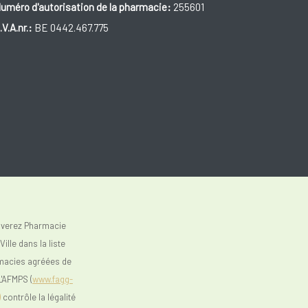
uméro d'autorisation de la pharmacie:
255601
.V.A.nr.:
BE 0442.467.775
uverez Pharmacie
ille dans la liste
macies agréées de
L'AFMPS (
www.fagg-
)
contrôle la légalité