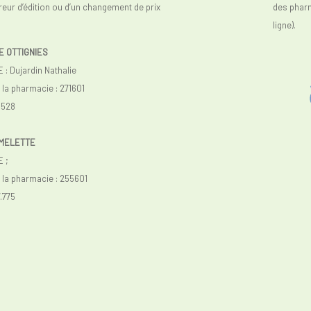
reur d’édition ou d’un changement de prix
des phar
ligne).
E OTTIGNIES
 Dujardin Nathalie
a pharmacie : 271601
.528
IMELETTE
 ;
la pharmacie : 255601
.775